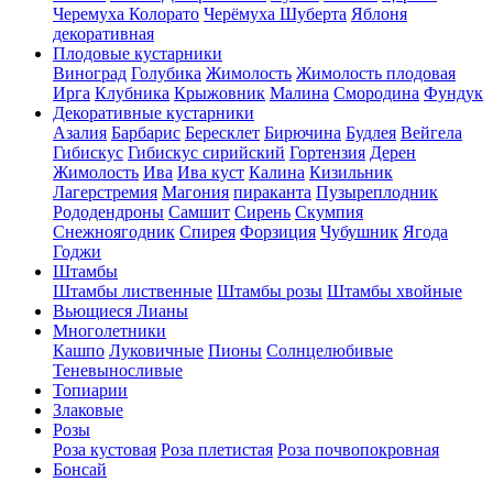
Черемуха Колорато
Черёмуха Шуберта
Яблоня
декоративная
Плодовые кустарники
Виноград
Голубика
Жимолость
Жимолость плодовая
Ирга
Клубника
Крыжовник
Малина
Смородина
Фундук
Декоративные кустарники
Азалия
Барбарис
Бересклет
Бирючина
Будлея
Вейгела
Гибискус
Гибискус сирийский
Гортензия
Дерен
Жимолость
Ива
Ива куст
Калина
Кизильник
Лагерстремия
Магония
пираканта
Пузыреплодник
Рододендроны
Самшит
Сирень
Скумпия
Снежноягодник
Спирея
Форзиция
Чубушник
Ягода
Годжи
Штамбы
Штамбы лиственные
Штамбы розы
Штамбы хвойные
Вьющиеся Лианы
Многолетники
Кашпо
Луковичные
Пионы
Солнцелюбивые
Теневыносливые
Топиарии
Злаковые
Розы
Роза кустовая
Роза плетистая
Роза почвопокровная
Бонсай