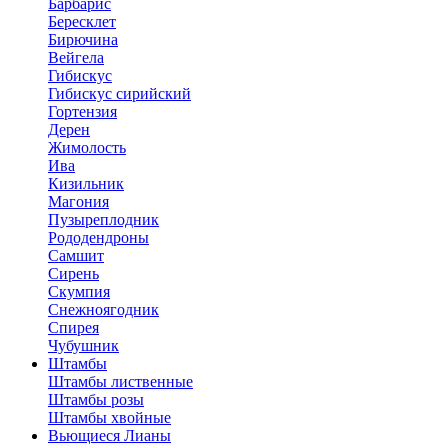
Барбарис
Бересклет
Бирючина
Вейгела
Гибискус
Гибискус сирийский
Гортензия
Дерен
Жимолость
Ива
Кизильник
Магония
Пузыреплодник
Рододендроны
Самшит
Сирень
Скумпия
Снежноягодник
Спирея
Чубушник
Штамбы
Штамбы лиственные
Штамбы розы
Штамбы хвойные
Вьющиеся Лианы