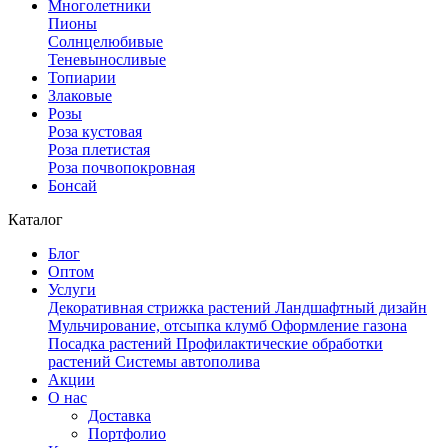
Многолетники
Пионы
Солнцелюбивые
Теневыносливые
Топиарии
Злаковые
Розы
Роза кустовая
Роза плетистая
Роза почвопокровная
Бонсай
Каталог
Блог
Оптом
Услуги
Декоративная стрижка растений
Ландшафтный дизайн
Мульчирование, отсыпка клумб
Оформление газона
Посадка растений
Профилактические обработки
растений
Системы автополива
Акции
О нас
Доставка
Портфолио