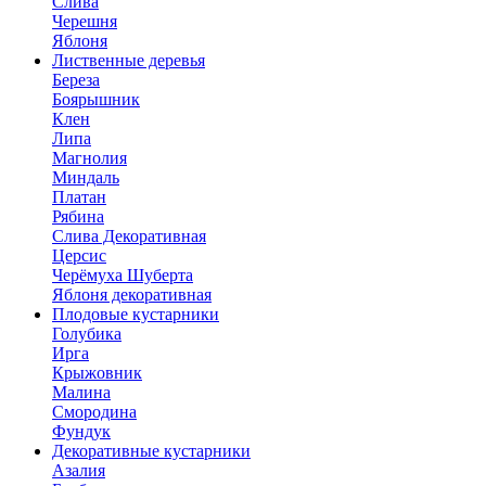
Слива
Черешня
Яблоня
Лиственные деревья
Береза
Боярышник
Клен
Липа
Магнолия
Миндаль
Платан
Рябина
Слива Декоративная
Церсис
Черёмуха Шуберта
Яблоня декоративная
Плодовые кустарники
Голубика
Ирга
Крыжовник
Малина
Смородина
Фундук
Декоративные кустарники
Азалия