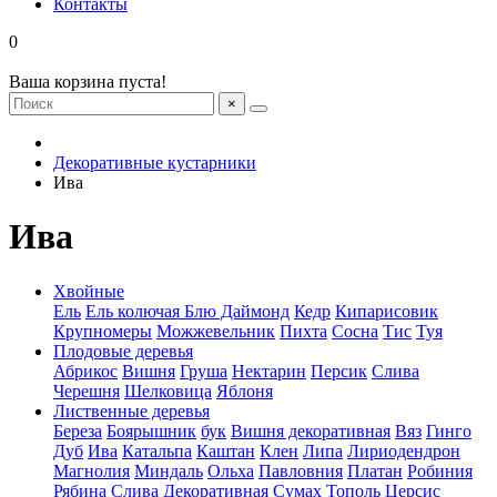
Контакты
0
Ваша корзина пуста!
×
Декоративные кустарники
Ива
Ива
Хвойные
Ель
Ель колючая Блю Даймонд
Кедр
Кипарисовик
Крупномеры
Можжевельник
Пихта
Сосна
Тис
Туя
Плодовые деревья
Абрикос
Вишня
Груша
Нектарин
Персик
Слива
Черешня
Шелковица
Яблоня
Лиственные деревья
Береза
Боярышник
бук
Вишня декоративная
Вяз
Гинго
Дуб
Ива
Катальпа
Каштан
Клен
Липа
Лириодендрон
Магнолия
Миндаль
Ольха
Павловния
Платан
Робиния
Рябина
Слива Декоративная
Сумах
Тополь
Церсис