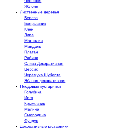
Черешня
Яблоня
Лиственные деревья
Береза
Боярышник
Клен
Липа
Магнолия
Миндаль
Платан
Рябина
Слива Декоративная
Церсис
Черёмуха Шуберта
Яблоня декоративная
Плодовые кустарники
Голубика
Ирга
Крыжовник
Малина
Смородина
Фундук
Декоративные кустарники