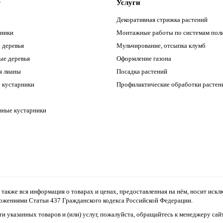
г
Услуги
Декоративная стрижка растений
ники
Монтажные работы по системам пол
 деревья
Мульчирование, отсыпка клумб
ые деревья
Оформление газона
 лианы
Посадка растений
 кустарники
Профилактические обработки растен
вные кустарники
а также вся информация о товарах и ценах, предоставленная на нём, носит ис
ложениями Статьи 437 Гражданского кодекса Российской Федерации.
и указанных товаров и (или) услуг, пожалуйста, обращайтесь к менеджеру са