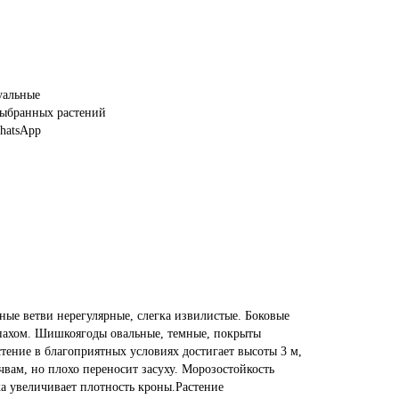
уальные
ыбранных растений
WhatsApp
ые ветви нерегулярные, слегка извилистые. Боковые
апахом. Шишкоягоды овальные, темные, покрыты
стение в благоприятных условиях достигает высоты 3 м,
вам, но плохо переносит засуху. Морозостойкость
ка увеличивает плотность кроны.Растение