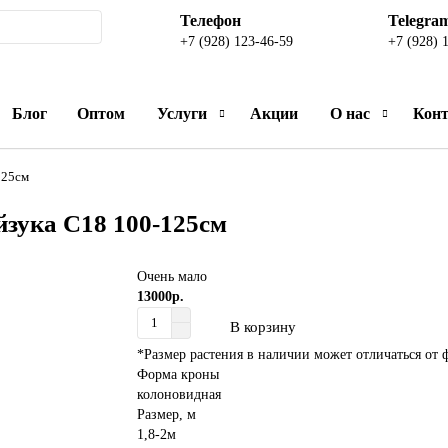
Телефон
Telegra
+7 (928) 123-46-59
+7 (928) 
Блог
Оптом
Услуги
Акции
О нас
Кон
125см
зука С18 100-125см
Очень мало
13000р.
В корзину
*Размер растения в наличии может отличаться от 
Форма кроны
колоновидная
Размер, м
1,8-2м