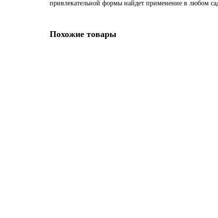
привлекательной формы найдет применение в любом саду
Похожие товары
Можжевельник китайский Кетелери С60 160-180см
Очень мало
25500р.
В корзину
Туя западная Колумна С60 160-180 см