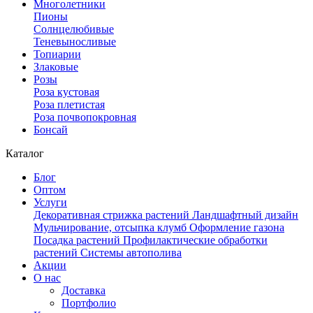
Многолетники
Пионы
Солнцелюбивые
Теневыносливые
Топиарии
Злаковые
Розы
Роза кустовая
Роза плетистая
Роза почвопокровная
Бонсай
Каталог
Блог
Оптом
Услуги
Декоративная стрижка растений
Ландшафтный дизайн
Мульчирование, отсыпка клумб
Оформление газона
Посадка растений
Профилактические обработки
растений
Системы автополива
Акции
О нас
Доставка
Портфолио