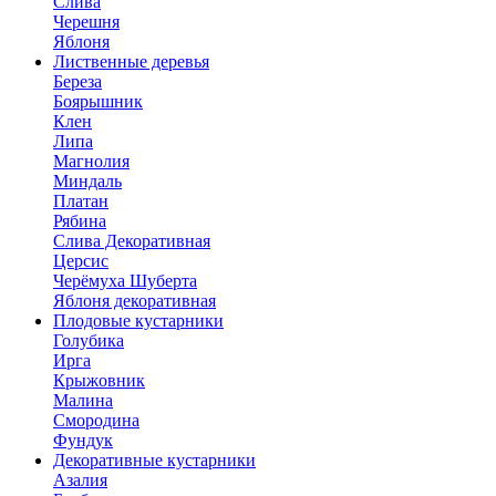
Слива
Черешня
Яблоня
Лиственные деревья
Береза
Боярышник
Клен
Липа
Магнолия
Миндаль
Платан
Рябина
Слива Декоративная
Церсис
Черёмуха Шуберта
Яблоня декоративная
Плодовые кустарники
Голубика
Ирга
Крыжовник
Малина
Смородина
Фундук
Декоративные кустарники
Азалия