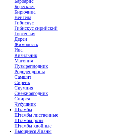
Барбарис
Бересклет
Бирючина
Вейгела
Гибискус
Гибискус сирийский
Гортензия
Дерен
Жимолость
Ива
Кизильник
Магония
Пузыреплодник
Рододендроны
Самшит
Сирень
Скумпия
Снежноягодник
Спирея
Чубушник
Штамбы
Штамбы лиственные
Штамбы розы
Штамбы хвойные
Вьющиеся Лианы