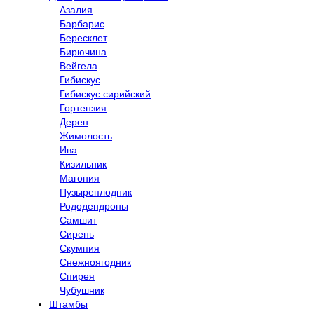
Азалия
Барбарис
Бересклет
Бирючина
Вейгела
Гибискус
Гибискус сирийский
Гортензия
Дерен
Жимолость
Ива
Кизильник
Магония
Пузыреплодник
Рододендроны
Самшит
Сирень
Скумпия
Снежноягодник
Спирея
Чубушник
Штамбы