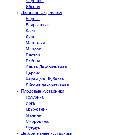
Черешня
Яблоня
Лиственные деревья
Береза
Боярышник
Клен
Липа
Магнолия
Миндаль
Платан
Рябина
Слива Декоративная
Церсис
Черёмуха Шуберта
Яблоня декоративная
Плодовые кустарники
Голубика
Ирга
Крыжовник
Малина
Смородина
Фундук
Декоративные кустарники