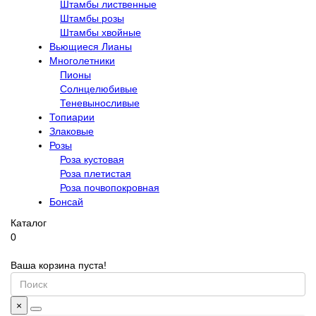
Штамбы лиственные
Штамбы розы
Штамбы хвойные
Вьющиеся Лианы
Многолетники
Пионы
Солнцелюбивые
Теневыносливые
Топиарии
Злаковые
Розы
Роза кустовая
Роза плетистая
Роза почвопокровная
Бонсай
Каталог
0
Ваша корзина пуста!
×