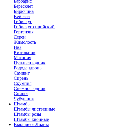
Барбарис
Бересклет
Бирючина
Вейгела
Гибискус
Гибискус сирийский
Гортензия
Дерен
Жимолость
Ива
Кизильник
Магония
Пузыреплодник
Рододендроны
Самшит
Сирень
Скумпия
Снежноягодник
Спирея
Чубушник
Штамбы
Штамбы лиственные
Штамбы розы
Штамбы хвойные
Вьющиеся Лианы