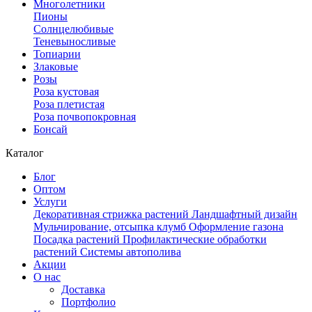
Многолетники
Пионы
Солнцелюбивые
Теневыносливые
Топиарии
Злаковые
Розы
Роза кустовая
Роза плетистая
Роза почвопокровная
Бонсай
Каталог
Блог
Оптом
Услуги
Декоративная стрижка растений
Ландшафтный дизайн
Мульчирование, отсыпка клумб
Оформление газона
Посадка растений
Профилактические обработки
растений
Системы автополива
Акции
О нас
Доставка
Портфолио