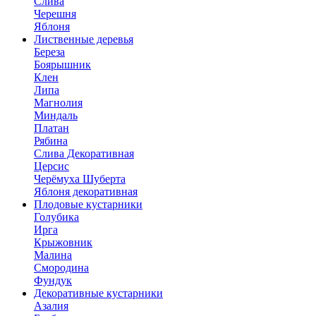
Слива
Черешня
Яблоня
Лиственные деревья
Береза
Боярышник
Клен
Липа
Магнолия
Миндаль
Платан
Рябина
Слива Декоративная
Церсис
Черёмуха Шуберта
Яблоня декоративная
Плодовые кустарники
Голубика
Ирга
Крыжовник
Малина
Смородина
Фундук
Декоративные кустарники
Азалия