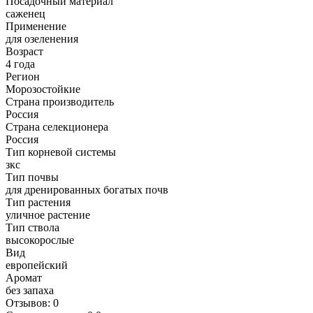
Посадочный материал
саженец
Применение
для озеленения
Возраст
4 года
Регион
Морозостойкие
Страна производитель
Россия
Страна селекционера
Россия
Тип корневой системы
зкс
Тип почвы
для дренированных богатых почв
Тип растения
уличное растение
Тип ствола
высокорослые
Вид
европейский
Аромат
без запаха
Отзывов: 0