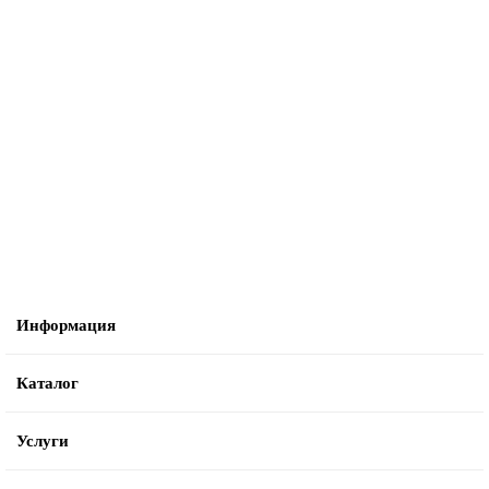
Клён Ясенелистный Фламинго С45 300-350
Очень мало
25000р.
В корзину
Информация
Каталог
Услуги