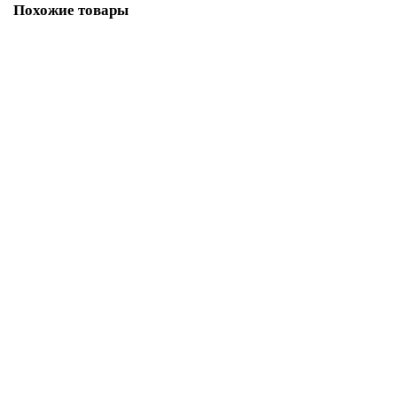
Похожие товары
Береза полезная Жакмона С45 300-350
Очень мало
15500р.
В корзину
Клен Кримсон Центрум С25 110-130см
Очень мало
10000р.
В корзину