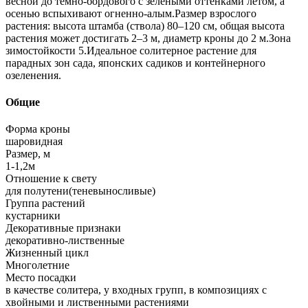
весной до темно-бордового с зелеными оттенками летом, а
осенью вспыхивают огненно-алым.Размер взрослого
растения: высота штамба (ствола) 80–120 см, общая высота
растения может достигать 2–3 м, диаметр кроны до 2 м.Зона
зимостойкости 5.Идеальное солитерное растение для
парадных зон сада, японских садиков и контейнерного
озеленения.
Общие
Форма кроны
шаровидная
Размер, м
1-1,2м
Отношение к свету
для полутени(теневыносливые)
Группа растений
кустарники
Декоративные признаки
декоративно-лиственные
Жизненный цикл
Многолетние
Место посадки
в качестве солитера, у входных групп, в композициях с
хвойными и лиственными растениями