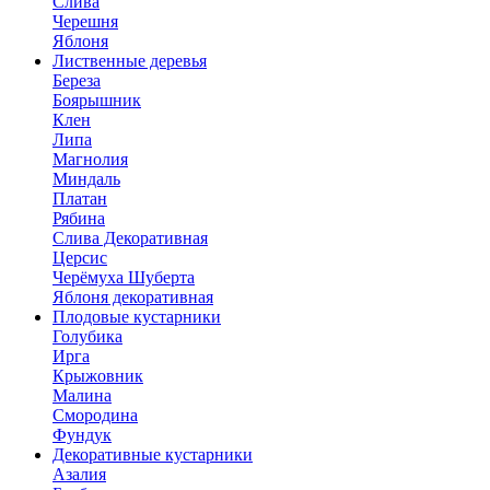
Слива
Черешня
Яблоня
Лиственные деревья
Береза
Боярышник
Клен
Липа
Магнолия
Миндаль
Платан
Рябина
Слива Декоративная
Церсис
Черёмуха Шуберта
Яблоня декоративная
Плодовые кустарники
Голубика
Ирга
Крыжовник
Малина
Смородина
Фундук
Декоративные кустарники
Азалия