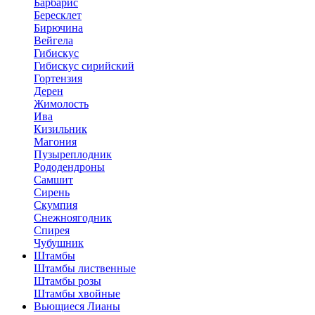
Барбарис
Бересклет
Бирючина
Вейгела
Гибискус
Гибискус сирийский
Гортензия
Дерен
Жимолость
Ива
Кизильник
Магония
Пузыреплодник
Рододендроны
Самшит
Сирень
Скумпия
Снежноягодник
Спирея
Чубушник
Штамбы
Штамбы лиственные
Штамбы розы
Штамбы хвойные
Вьющиеся Лианы