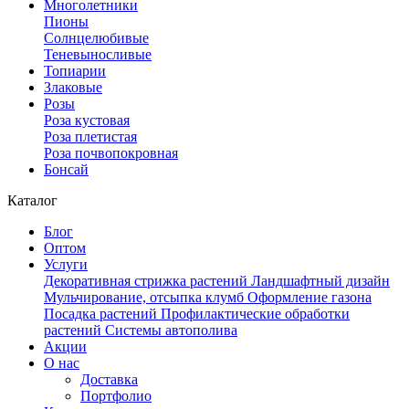
Многолетники
Пионы
Солнцелюбивые
Теневыносливые
Топиарии
Злаковые
Розы
Роза кустовая
Роза плетистая
Роза почвопокровная
Бонсай
Каталог
Блог
Оптом
Услуги
Декоративная стрижка растений
Ландшафтный дизайн
Мульчирование, отсыпка клумб
Оформление газона
Посадка растений
Профилактические обработки
растений
Системы автополива
Акции
О нас
Доставка
Портфолио