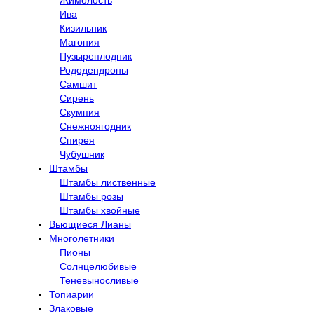
Жимолость
Ива
Кизильник
Магония
Пузыреплодник
Рододендроны
Самшит
Сирень
Скумпия
Снежноягодник
Спирея
Чубушник
Штамбы
Штамбы лиственные
Штамбы розы
Штамбы хвойные
Вьющиеся Лианы
Многолетники
Пионы
Солнцелюбивые
Теневыносливые
Топиарии
Злаковые