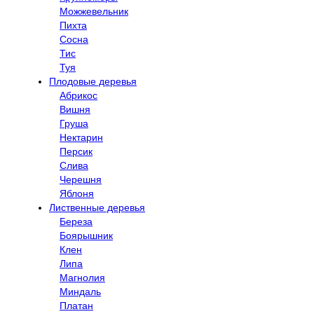
Можжевельник
Пихта
Сосна
Тис
Туя
Плодовые деревья
Абрикос
Вишня
Груша
Нектарин
Персик
Слива
Черешня
Яблоня
Лиственные деревья
Береза
Боярышник
Клен
Липа
Магнолия
Миндаль
Платан