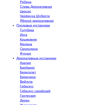
Рябина
Слива Декоративная
Церсис
Черёмуха Шуберта
Яблоня декоративная
Плодовые кустарники
Голубика
Ирга
Крыжовник
Малина
Смородина
Фундук
Декоративные кустарники
Азалия
Барбарис
Бересклет
Бирючина
Вейгела
Гибискус
Гибискус сирийский
Гортензия
Дерен