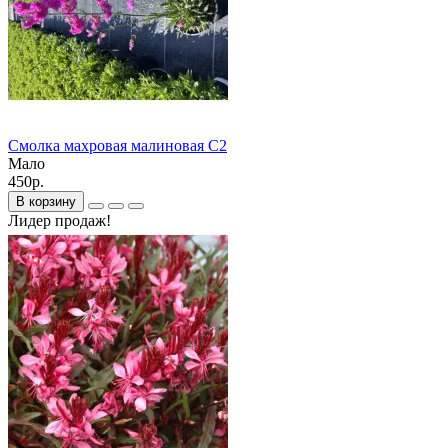
Смолка махровая малиновая С2
Мало
450р.
В корзину
Лидер продаж!