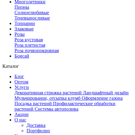
Многолетники
Пионы
Солнцелюбивые
Теневыносливые
Топиарии
Злаковые
Розы
Роза кустовая
Роза плетистая
Роза почвопокровная
Бонсай
Каталог
Блог
Оптом
Услуги
Декоративная стрижка растений
Ландшафтный дизайн
Мульчирование, отсыпка клумб
Оформление газона
Посадка растений
Профилактические обработки
растений
Системы автополива
Акции
О нас
Доставка
Портфолио