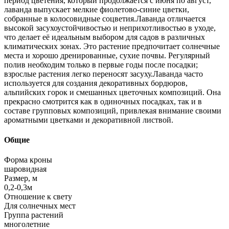
период цветения, который продолжается с июня по август,
лаванда выпускает мелкие фиолетово-синие цветки,
собранные в колосовидные соцветия.Лаванда отличается
высокой засухоустойчивостью и неприхотливостью в уходе,
что делает её идеальным выбором для садов в различных
климатических зонах. Это растение предпочитает солнечные
места и хорошо дренированные, сухие почвы. Регулярный
полив необходим только в первые годы после посадки;
взрослые растения легко переносят засуху.Лаванда часто
используется для создания декоративных бордюров,
альпийских горок и смешанных цветочных композиций. Она
прекрасно смотрится как в одиночных посадках, так и в
составе групповых композиций, привлекая внимание своими
ароматными цветками и декоративной листвой.
Общие
Форма кроны
шаровидная
Размер, м
0,2-0,3м
Отношение к свету
Для солнечных мест
Группа растений
многолетние