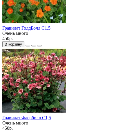
Гравилат ГолдБолл С1,5
Очень много
450р.
В корзину
Гравилат Фаерболл С1,5
Очень много
450р.