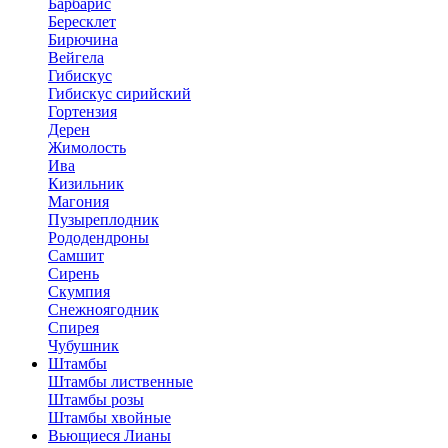
Барбарис
Бересклет
Бирючина
Вейгела
Гибискус
Гибискус сирийский
Гортензия
Дерен
Жимолость
Ива
Кизильник
Магония
Пузыреплодник
Рододендроны
Самшит
Сирень
Скумпия
Снежноягодник
Спирея
Чубушник
Штамбы
Штамбы лиственные
Штамбы розы
Штамбы хвойные
Вьющиеся Лианы