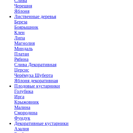
Слива
Черешня
Яблоня
Лиственные деревья
Береза
Боярышник
Клен
Липа
Магнолия
Миндаль
Платан
Рябина
Слива Декоративная
Церсис
Черёмуха Шуберта
Яблоня декоративная
Плодовые кустарники
Голубика
Ирга
Крыжовник
Малина
Смородина
Фундук
Декоративные кустарники
Азалия