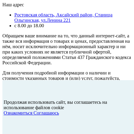
Наш адрес
Ростовская область, Аксайский район, Станица
Ольгинская, ул.Ленина 221
с 8.00 до 18.00
Обращаем ваше внимание на то, что данный интернет-сайт, а
также вся информация о товарах и ценах, предоставленная на
нём, носит исключительно информационный характер и ни
при каких условиях не является публичной офертой,
определяемой положениями Статьи 437 Гражданского кодекса
Российской Федерации.
Для получения подробной информации о наличии и
стоимости указанных товаров и (или) услуг, пожалуйста,
обращайтесь к менеджеру сайта с помощью специальной
формы связи или по телефону
+7 (928) 123-46-59
Продолжая использовать сайт, вы соглашаетесь на
Сайт разработан в
myfbr.ru
использование файлов cookie
Ознакомиться
Соглашаюсь