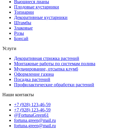
Вьющиеся лианы
Плодовые кустарники
Топиарии
Декоративные кустарники
Штамбы
Злаковые
Розы
Бонсай
Услуги
Декоративная стрижка растений
Монтажные работы по системам полива
Мульчирование, отсыпка клумб
Оформление газона
Посадка растений
Профилактические обработки растений
Наши контакты
+7 (928) 123-46-59
+7 (928) 123-46-59
@FortunaGreen61
fortuna.green@mail.ru
fortuna.green@mail.ru