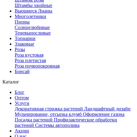
Штамбы хвойные
Вьющиеся Лианы
Многолетники
Пионы
Солнцелюбивые
Теневыносливые
Топиарии
Злаковые
Розы
Роза кустовая
Роза плетистая
Роза почвопокровная
Бонсай
Каталог
Блог
Оптом
Услуги
Декоративная стрижка растений
Ландшафтный дизайн
Мульчирование, отсыпка клумб
Оформление газона
Посадка растений
Профилактические обработки
растений
Системы автополива
Акции
О нас