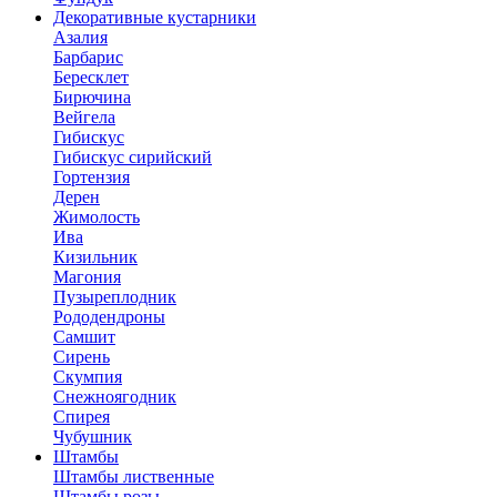
Декоративные кустарники
Азалия
Барбарис
Бересклет
Бирючина
Вейгела
Гибискус
Гибискус сирийский
Гортензия
Дерен
Жимолость
Ива
Кизильник
Магония
Пузыреплодник
Рододендроны
Самшит
Сирень
Скумпия
Снежноягодник
Спирея
Чубушник
Штамбы
Штамбы лиственные
Штамбы розы