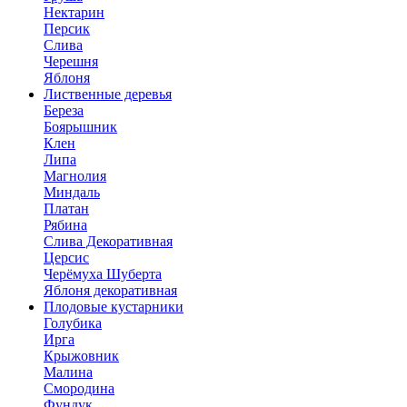
Нектарин
Персик
Слива
Черешня
Яблоня
Лиственные деревья
Береза
Боярышник
Клен
Липа
Магнолия
Миндаль
Платан
Рябина
Слива Декоративная
Церсис
Черёмуха Шуберта
Яблоня декоративная
Плодовые кустарники
Голубика
Ирга
Крыжовник
Малина
Смородина
Фундук