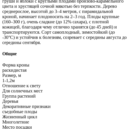
груши и яблоки с круглыми плодами бронзово-карамельного
цвета и хрустящей сочной мякотью без терпкости. Дерево
среднерослое, высотой до 3–4 метров, с пирамидальной
кроной, начинает плодоносить на 2–3 год. Плоды крупные
(160–300 г), очень сладкие (до 12% сахара), с плотной
кожицей, благодаря чему отлично хранятся (до 45 дней) и
транспортируются. Сорт самоплодный, зимостойкий (до
-30°C) и устойчив к болезням, созревает с середины августа до
середины сентября.
Общие
Форма кроны
раскидистая
Размер, м
1-1,2м
Отношение к свету
Для солнечных мест
Группа растений
Деревья
Декоративные признаки
съедобные плоды
Жизненный цикл
Многолетние
Место посадки