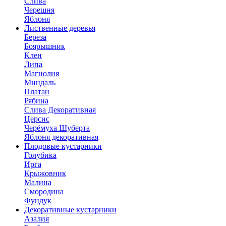
Слива
Черешня
Яблоня
Лиственные деревья
Береза
Боярышник
Клен
Липа
Магнолия
Миндаль
Платан
Рябина
Слива Декоративная
Церсис
Черёмуха Шуберта
Яблоня декоративная
Плодовые кустарники
Голубика
Ирга
Крыжовник
Малина
Смородина
Фундук
Декоративные кустарники
Азалия