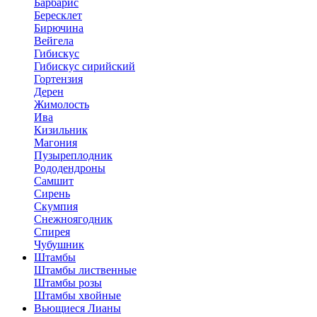
Барбарис
Бересклет
Бирючина
Вейгела
Гибискус
Гибискус сирийский
Гортензия
Дерен
Жимолость
Ива
Кизильник
Магония
Пузыреплодник
Рододендроны
Самшит
Сирень
Скумпия
Снежноягодник
Спирея
Чубушник
Штамбы
Штамбы лиственные
Штамбы розы
Штамбы хвойные
Вьющиеся Лианы