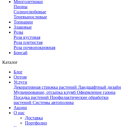
Многолетники
Пионы
Солнцелюбивые
Теневыносливые
Топиарии
Злаковые
Розы
Роза кустовая
Роза плетистая
Роза почвопокровная
Бонсай
Каталог
Блог
Оптом
Услуги
Декоративная стрижка растений
Ландшафтный дизайн
Мульчирование, отсыпка клумб
Оформление газона
Посадка растений
Профилактические обработки
растений
Системы автополива
Акции
О нас
Доставка
Портфолио