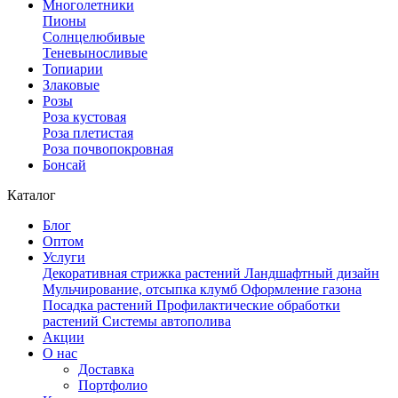
Многолетники
Пионы
Солнцелюбивые
Теневыносливые
Топиарии
Злаковые
Розы
Роза кустовая
Роза плетистая
Роза почвопокровная
Бонсай
Каталог
Блог
Оптом
Услуги
Декоративная стрижка растений
Ландшафтный дизайн
Мульчирование, отсыпка клумб
Оформление газона
Посадка растений
Профилактические обработки
растений
Системы автополива
Акции
О нас
Доставка
Портфолио