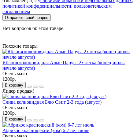
ознакомлен(-а) с
условиями обработки персональных данных
,
политикой конфиденциальности
,
пользовательским
соглашением
Отправить свой вопрос
Нет вопросов об этом товаре.
Похожие товары
Яблоня колоновидная Алые Паруса 2х летка (конец июля-
начало августа)
Очень мало
1200р.
В корзину
Лидер продаж!
Слива колновидная Блю Свит 2-3 года (август)
Очень мало
1200р.
В корзину
Абрикос краснощекий (ком) 6-7 лет июль
Очень мало