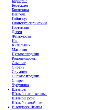
Барбарис
Бересклет
Бирючина
Вейгела
Гибискус
Гибискус сирийский
Гортензия
Дерен
Жимолость
Ива
Кизильник
Магония
Пузыреплодник
Рододендроны
Самшит
Сирень
Скумпия
Снежноягодник
Спирея
Чубушник
Штамбы
Штамбы лиственные
Штамбы розы
Штамбы хвойные
Вьющиеся Лианы