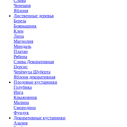
Слива
Черешня
Яблоня
Лиственные деревья
Береза
Боярышник
Клен
Липа
Магнолия
Миндаль
Платан
Рябина
Слива Декоративная
Церсис
Черёмуха Шуберта
Яблоня декоративная
Плодовые кустарники
Голубика
Ирга
Крыжовник
Малина
Смородина
Фундук
Декоративные кустарники
Азалия