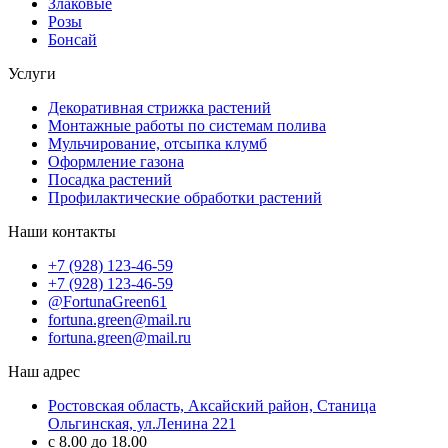
Злаковые
Розы
Бонсай
Услуги
Декоративная стрижка растений
Монтажные работы по системам полива
Мульчирование, отсыпка клумб
Оформление газона
Посадка растений
Профилактические обработки растений
Наши контакты
+7 (928) 123-46-59
+7 (928) 123-46-59
@FortunaGreen61
fortuna.green@mail.ru
fortuna.green@mail.ru
Наш адрес
Ростовская область, Аксайский район, Станица
Ольгинская, ул.Ленина 221
с 8.00 до 18.00