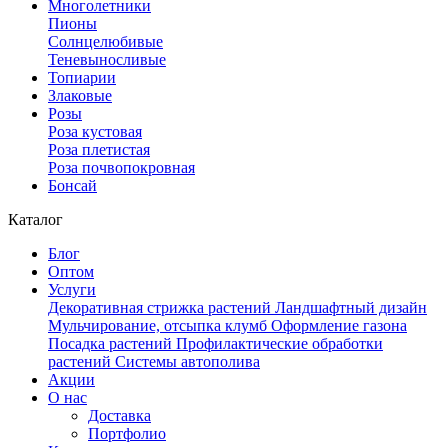
Многолетники
Пионы
Солнцелюбивые
Теневыносливые
Топиарии
Злаковые
Розы
Роза кустовая
Роза плетистая
Роза почвопокровная
Бонсай
Каталог
Блог
Оптом
Услуги
Декоративная стрижка растений
Ландшафтный дизайн
Мульчирование, отсыпка клумб
Оформление газона
Посадка растений
Профилактические обработки
растений
Системы автополива
Акции
О нас
Доставка
Портфолио