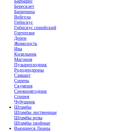
Барбарис
Бересклет
Бирючина
Вейгела
Гибискус
Гибискус сирийский
Гортензия
Дерен
Жимолость
Ива
Кизильник
Магония
Пузыреплодник
Рододендроны
Самшит
Сирень
Скумпия
Снежноягодник
Спирея
Чубушник
Штамбы
Штамбы лиственные
Штамбы розы
Штамбы хвойные
Вьющиеся Лианы