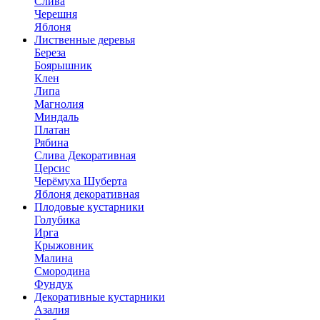
Слива
Черешня
Яблоня
Лиственные деревья
Береза
Боярышник
Клен
Липа
Магнолия
Миндаль
Платан
Рябина
Слива Декоративная
Церсис
Черёмуха Шуберта
Яблоня декоративная
Плодовые кустарники
Голубика
Ирга
Крыжовник
Малина
Смородина
Фундук
Декоративные кустарники
Азалия