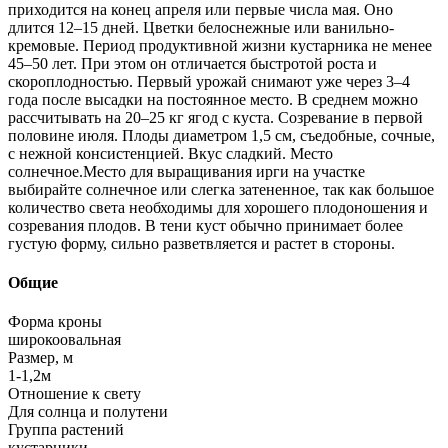
приходится на конец апреля или первые числа мая. Оно
длится 12–15 дней. Цветки белоснежные или ванильно-
кремовые. Период продуктивной жизни кустарника не менее
45–50 лет. При этом он отличается быстротой роста и
скороплодностью. Первый урожай снимают уже через 3–4
года после высадки на постоянное место. В среднем можно
рассчитывать на 20–25 кг ягод с куста. Созревание в первой
половине июля. Плоды диаметром 1,5 см, съедобные, сочные,
с нежной консистенцией. Вкус сладкий. Место
солнечное.Место для выращивания ирги на участке
выбирайте солнечное или слегка затененное, так как большое
количество света необходимы для хорошего плодоношения и
созревания плодов. В тени куст обычно принимает более
густую форму, сильно разветвляется и растет в стороны.
Общие
Форма кроны
широкоовальная
Размер, м
1-1,2м
Отношение к свету
Для солнца и полутени
Группа растений
кустарники