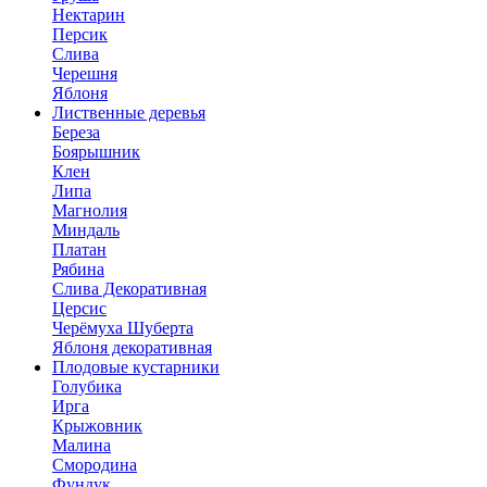
Нектарин
Персик
Слива
Черешня
Яблоня
Лиственные деревья
Береза
Боярышник
Клен
Липа
Магнолия
Миндаль
Платан
Рябина
Слива Декоративная
Церсис
Черёмуха Шуберта
Яблоня декоративная
Плодовые кустарники
Голубика
Ирга
Крыжовник
Малина
Смородина
Фундук