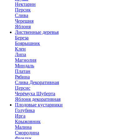
Нектарин
Персик
Слива
Черешня
Яблоня
Лиственные деревья
Береза
Боярышник
Клен
Липа
Магнолия
Миндаль
Платан
Рябина
Слива Декоративная
Церсис
Черёмуха Шуберта
Яблоня декоративная
Плодовые кустарники
Голубика
Ирга
Крыжовник
Малина
Смородина
Фундук