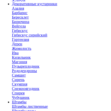
Декоративные кустарники
Азалия
Барбарис
Бересклет
Бирючина
Вейгела
Гибискус
Гибискус сирийский
Гортензия
Дерен
Жимолость
Ива
Кизильник
Магония
Пузыреплодник
Рододендроны
Самшит
Сирень
Скумпия
Снежноягодник
Спирея
Чубушник
Штамбы
Штамбы лиственные
Штамбы розы