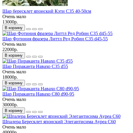
Шар бересклет японский Кэти С35 40-50см
Очень мало
13000р.
В корзину
Шар Фотиния фразера Литтл Ред Робин С35 d45-55
Очень мало
22000р.
В корзину
Шар Пираканта Навахо С35 d55
Очень мало
18000р.
В корзину
Шар Пираканта Навахо С80 d90-95
Очень мало
30000р.
В корзину
Шпалера Бересклет японский Элегантисима Ауреа С60
Очень мало
40000р.