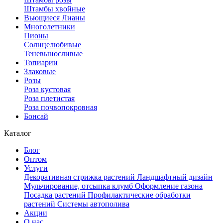
Штамбы хвойные
Вьющиеся Лианы
Многолетники
Пионы
Солнцелюбивые
Теневыносливые
Топиарии
Злаковые
Розы
Роза кустовая
Роза плетистая
Роза почвопокровная
Бонсай
Каталог
Блог
Оптом
Услуги
Декоративная стрижка растений
Ландшафтный дизайн
Мульчирование, отсыпка клумб
Оформление газона
Посадка растений
Профилактические обработки
растений
Системы автополива
Акции
О нас