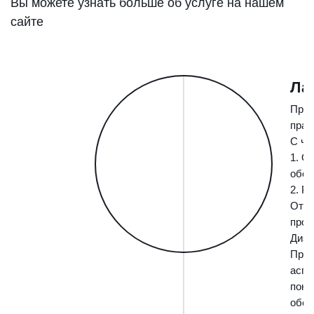
Вы можете узнать больше об услуге на нашем
сайте
Ла
Прев
прав
С че
1. О
обор
2. Р
Отде
прос
Диза
При 
аспе
покр
обес