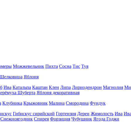
омеры
Можжевельник
Пихта
Сосна
Тис
Туя
Шелковица
Яблоня
б
Ива
Катальпа
Каштан
Клен
Липа
Лириодендрон
Магнолия
Ми
ерёмуха Шуберта
Яблоня декоративная
а
Клубника
Крыжовник
Малина
Смородина
Фундук
искус
Гибискус сирийский
Гортензия
Дерен
Жимолость
Ива
Ива
Снежноягодник
Спирея
Форзиция
Чубушник
Ягода Годжи