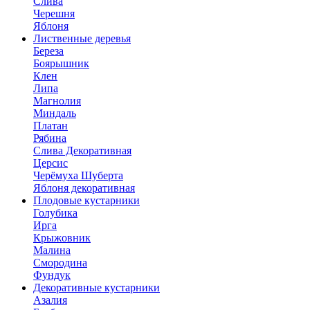
Слива
Черешня
Яблоня
Лиственные деревья
Береза
Боярышник
Клен
Липа
Магнолия
Миндаль
Платан
Рябина
Слива Декоративная
Церсис
Черёмуха Шуберта
Яблоня декоративная
Плодовые кустарники
Голубика
Ирга
Крыжовник
Малина
Смородина
Фундук
Декоративные кустарники
Азалия