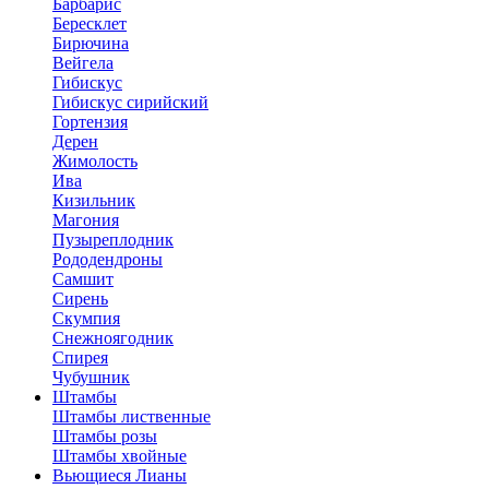
Барбарис
Бересклет
Бирючина
Вейгела
Гибискус
Гибискус сирийский
Гортензия
Дерен
Жимолость
Ива
Кизильник
Магония
Пузыреплодник
Рододендроны
Самшит
Сирень
Скумпия
Снежноягодник
Спирея
Чубушник
Штамбы
Штамбы лиственные
Штамбы розы
Штамбы хвойные
Вьющиеся Лианы