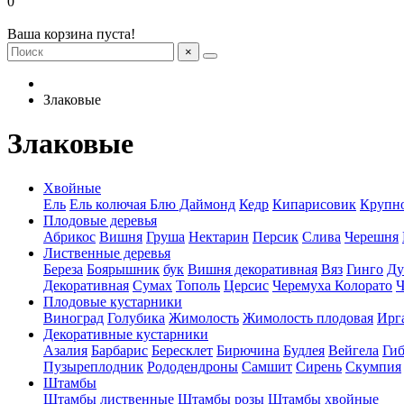
0
Ваша корзина пуста!
×
Злаковые
Злаковые
Хвойные
Ель
Ель колючая Блю Даймонд
Кедр
Кипарисовик
Крупн
Плодовые деревья
Абрикос
Вишня
Груша
Нектарин
Персик
Слива
Черешня
Лиственные деревья
Береза
Боярышник
бук
Вишня декоративная
Вяз
Гинго
Ду
Декоративная
Сумах
Тополь
Церсис
Черемуха Колорато
Ч
Плодовые кустарники
Виноград
Голубика
Жимолость
Жимолость плодовая
Ирг
Декоративные кустарники
Азалия
Барбарис
Бересклет
Бирючина
Будлея
Вейгела
Гиб
Пузыреплодник
Рододендроны
Самшит
Сирень
Скумпия
Штамбы
Штамбы лиственные
Штамбы розы
Штамбы хвойные