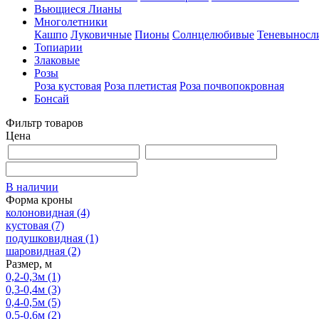
Вьющиеся Лианы
Многолетники
Кашпо
Луковичные
Пионы
Солнцелюбивые
Теневыносл
Топиарии
Злаковые
Розы
Роза кустовая
Роза плетистая
Роза почвопокровная
Бонсай
Фильтр товаров
Цена
В наличии
Форма кроны
колоновидная
(4)
кустовая
(7)
подушковидная
(1)
шаровидная
(2)
Размер, м
0,2-0,3м
(1)
0,3-0,4м
(3)
0,4-0,5м
(5)
0,5-0,6м
(2)