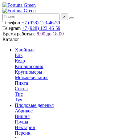
×
Телефон
+7 (928) 123-46-59
Telegram
+7 (928) 123-46-59
Время работы
с 8.00 до 18.00
Каталог
Хвойные
Ель
Кедр
Кипарисовик
Крупномеры
Можжевельник
Пихта
Сосна
Тис
Туя
Плодовые деревья
Абрикос
Вишня
Груша
Нектарин
Персик