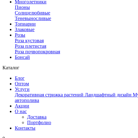
Многолетники
Пионы
Солнцелюбивые
Теневыносливые
Топиарии
Злаковые
Розы
Роза кустовая
Роза плетистая
Роза почвопокровная
Бонсай
Каталог
Блог
Оптом
Услуги
Декоративная стрижка растений
Ландшафтный дизайн
Му
автополива
Акции
О нас
Доставка
Портфолио
Контакты