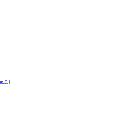
чв
(5)