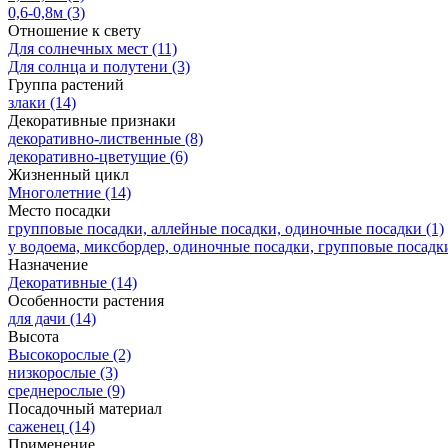
0,6-0,8м
(3)
Отношение к свету
Для солнечных мест
(11)
Для солнца и полутени
(3)
Группа растений
злаки
(14)
Декоративные признаки
декоративно-лиственные
(8)
декоративно-цветущие
(6)
Жизненный цикл
Многолетние
(14)
Место посадки
групповые посадки, аллейные посадки, одиночные посадки
(1)
у водоема, миксбордер, одиночные посадки, групповые посадк
Назначение
Декоративные
(14)
Особенности растения
для дачи
(14)
Высота
Высокорослые
(2)
низкорослые
(3)
среднерослые
(9)
Посадочный материал
саженец
(14)
Применение