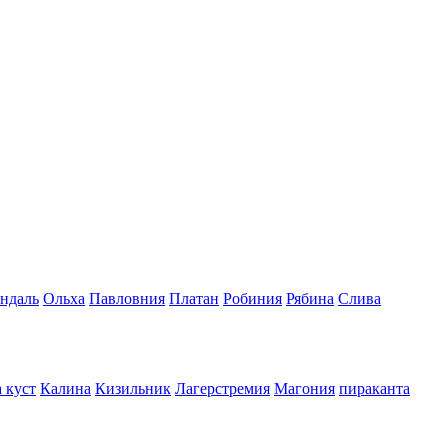
ндаль
Ольха
Павловния
Платан
Робиния
Рябина
Слива
 куст
Калина
Кизильник
Лагерстремия
Магония
пираканта