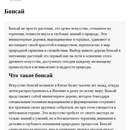
Бонсай
Бонсай не просто растение, это целое искусство, сотканное из
терпения, тонкости вкуса и глубоких знаний о природе. Эти
миниатюрные деревья, выращиваемые в горшках, удивляют и
восхищают своей красотой и изяществом, перенося нас в мир
природной гармонии и спокойствия. Выбор живого дерева бонсай в
питомнике растений это первый шаг на пути к освоению этого
древнего искусства, доступного сегодня каждому желающему
прикоснуться к великолепию и мудрости природы.
Что такое бонсай
Искусство бонсай возникло в Китае более тысячи лет назад, откуда
затем распространилось в Японию и далее по всему миру. Бонсай
представляет собой миниатюрное дерево, которое благодаря
специальным техникам выращивания и формирования сохраняет
все признаки своих крупных собратьев, но при этом умещается в
небольшом горшке. Это искусство требует от своего мастера не
только знаний и умений, но и бесконечного терпения, внимания к
деталям и глубокого понимания природных процессов. Бонсай
символизирует красоту, мир и гармонию, являясь мостом между