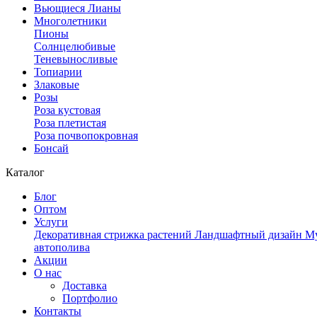
Вьющиеся Лианы
Многолетники
Пионы
Солнцелюбивые
Теневыносливые
Топиарии
Злаковые
Розы
Роза кустовая
Роза плетистая
Роза почвопокровная
Бонсай
Каталог
Блог
Оптом
Услуги
Декоративная стрижка растений
Ландшафтный дизайн
Му
автополива
Акции
О нас
Доставка
Портфолио
Контакты