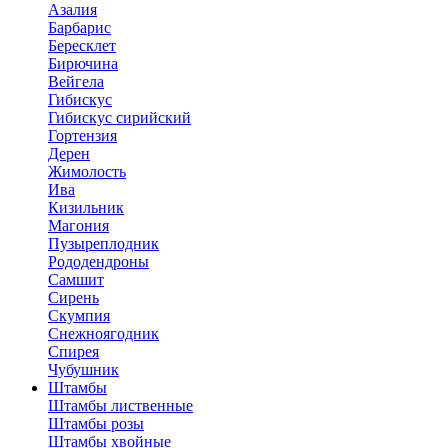
Азалия
Барбарис
Бересклет
Бирючина
Вейгела
Гибискус
Гибискус сирийский
Гортензия
Дерен
Жимолость
Ива
Кизильник
Магония
Пузыреплодник
Рододендроны
Самшит
Сирень
Скумпия
Снежноягодник
Спирея
Чубушник
Штамбы
Штамбы лиственные
Штамбы розы
Штамбы хвойные