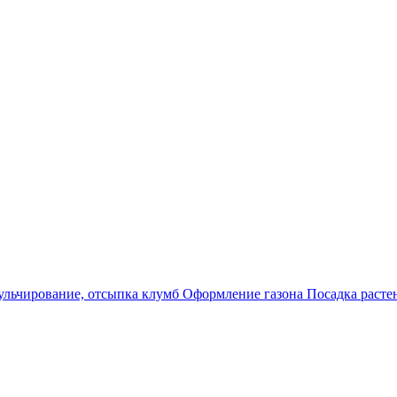
льчирование, отсыпка клумб
Оформление газона
Посадка раст