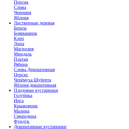
Персик
Слива
Черешня
Яблоня
Лиственные деревья
Береза
Боярышник
Клен
Липа
Магнолия
Миндаль
Платан
Рябина
Слива Декоративная
Церсис
Черёмуха Шуберта
Яблоня декоративная
Плодовые кустарники
Голубика
Ирга
Крыжовник
Малина
Смородина
Фундук
Декоративные кустарники