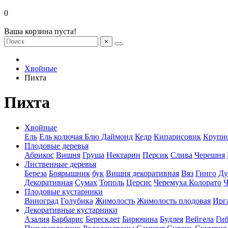
0
Ваша корзина пуста!
×
Хвойные
Пихта
Пихта
Хвойные
Ель
Ель колючая Блю Даймонд
Кедр
Кипарисовик
Крупн
Плодовые деревья
Абрикос
Вишня
Груша
Нектарин
Персик
Слива
Черешня
Лиственные деревья
Береза
Боярышник
бук
Вишня декоративная
Вяз
Гинго
Ду
Декоративная
Сумах
Тополь
Церсис
Черемуха Колорато
Ч
Плодовые кустарники
Виноград
Голубика
Жимолость
Жимолость плодовая
Ирг
Декоративные кустарники
Азалия
Барбарис
Бересклет
Бирючина
Будлея
Вейгела
Гиб