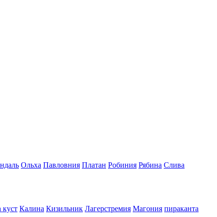
ндаль
Ольха
Павловния
Платан
Робиния
Рябина
Слива
 куст
Калина
Кизильник
Лагерстремия
Магония
пираканта