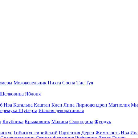
омеры
Можжевельник
Пихта
Сосна
Тис
Туя
Шелковица
Яблоня
б
Ива
Катальпа
Каштан
Клен
Липа
Лириодендрон
Магнолия
Ми
ерёмуха Шуберта
Яблоня декоративная
а
Клубника
Крыжовник
Малина
Смородина
Фундук
искус
Гибискус сирийский
Гортензия
Дерен
Жимолость
Ива
Ива