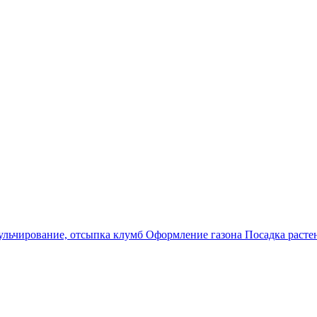
льчирование, отсыпка клумб
Оформление газона
Посадка раст