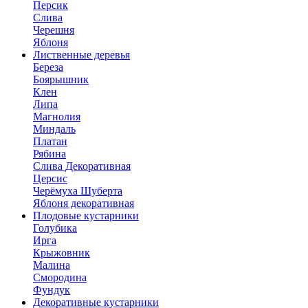
Персик
Слива
Черешня
Яблоня
Лиственные деревья
Береза
Боярышник
Клен
Липа
Магнолия
Миндаль
Платан
Рябина
Слива Декоративная
Церсис
Черёмуха Шуберта
Яблоня декоративная
Плодовые кустарники
Голубика
Ирга
Крыжовник
Малина
Смородина
Фундук
Декоративные кустарники