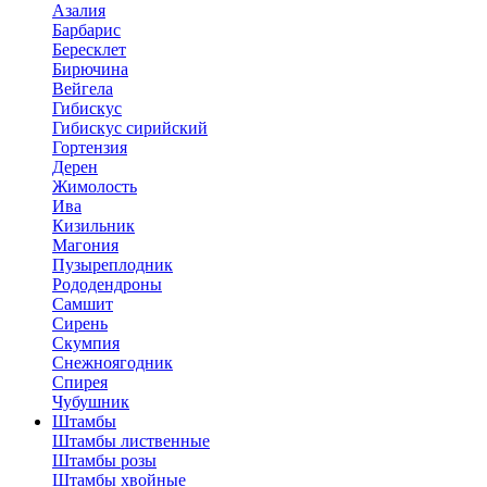
Азалия
Барбарис
Бересклет
Бирючина
Вейгела
Гибискус
Гибискус сирийский
Гортензия
Дерен
Жимолость
Ива
Кизильник
Магония
Пузыреплодник
Рододендроны
Самшит
Сирень
Скумпия
Снежноягодник
Спирея
Чубушник
Штамбы
Штамбы лиственные
Штамбы розы
Штамбы хвойные