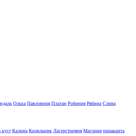
ндаль
Ольха
Павловния
Платан
Робиния
Рябина
Слива
 куст
Калина
Кизильник
Лагерстремия
Магония
пираканта