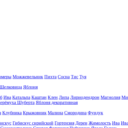
омеры
Можжевельник
Пихта
Сосна
Тис
Туя
Шелковица
Яблоня
б
Ива
Катальпа
Каштан
Клен
Липа
Лириодендрон
Магнолия
Ми
ерёмуха Шуберта
Яблоня декоративная
а
Клубника
Крыжовник
Малина
Смородина
Фундук
искус
Гибискус сирийский
Гортензия
Дерен
Жимолость
Ива
Ива