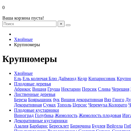
0
Ваша корзина пуста!
×
Хвойные
Крупномеры
Крупномеры
Хвойные
Ель
Ель колючая Блю Даймонд
Кедр
Кипарисовик
Крупн
Плодовые деревья
Абрикос
Вишня
Груша
Нектарин
Персик
Слива
Черешня
Лиственные деревья
Береза
Боярышник
бук
Вишня декоративная
Вяз
Гинго
Ду
Декоративная
Сумах
Тополь
Церсис
Черемуха Колорато
Ч
Плодовые кустарники
Виноград
Голубика
Жимолость
Жимолость плодовая
Ирг
Декоративные кустарники
Азалия
Барбарис
Бересклет
Бирючина
Будлея
Вейгела
Гиб