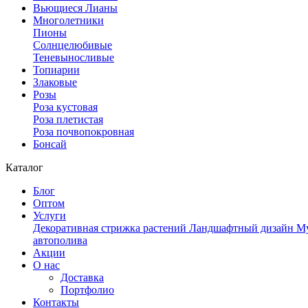
Вьющиеся Лианы
Многолетники
Пионы
Солнцелюбивые
Теневыносливые
Топиарии
Злаковые
Розы
Роза кустовая
Роза плетистая
Роза почвопокровная
Бонсай
Каталог
Блог
Оптом
Услуги
Декоративная стрижка растений
Ландшафтный дизайн
Му
автополива
Акции
О нас
Доставка
Портфолио
Контакты