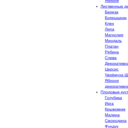
Яблоня
Лиственные д
Береза
Боярышник
Клен
Липа
Магнолия
Миндаль
Платан
Рябина
Слива
Декоративн
Церсис
Черёмуха Ш
Яблоня
декоративн
Плодовые кус
Голубика
Ирга
Крыжовник
Малина
Смородина
Фундук