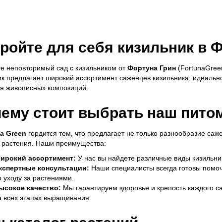
ройте для себя кизильник в 
е неповторимый сад с кизильником от
Фортуна Грин
(FortunaGreen
к предлагает широкий ассортимент саженцев кизильника, идеальн
я живописных композиций.
ему стоит выбрать наш пито
а Green
гордится тем, что предлагает не только разнообразие саж
 растения. Наши преимущества:
ирокий ассортимент:
У нас вы найдете различные виды кизильн
кспертные консультации:
Наши специалисты всегда готовы помоч
о уходу за растениями.
ысокое качество:
Мы гарантируем здоровье и крепость каждого с
а всех этапах выращивания.