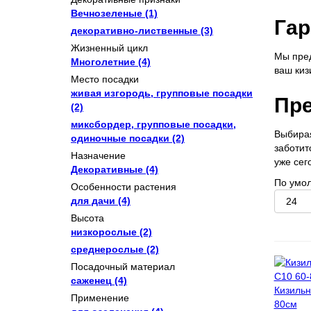
Вечнозеленые
(1)
Гар
декоративно-лиственные
(3)
Жизненный цикл
Мы пред
Многолетние
(4)
ваш киз
Место посадки
живая изгородь, групповые посадки
Пре
(2)
миксбордер, групповые посадки,
Выбирая
одиночные посадки
(2)
заботит
Назначение
уже сег
Декоративные
(4)
По умо
Особенности растения
для дачи
(4)
Высота
низкорослые
(2)
среднерослые
(2)
Посадочный материал
саженец
(4)
Кизильн
Применение
80см