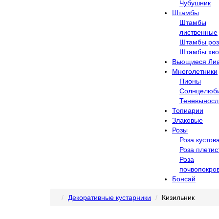
Чубушник
Штамбы
Штамбы
лиственные
Штамбы ро
Штамбы хв
Вьющиеся Ли
Многолетники
Пионы
Солнцелюб
Теневыносл
Топиарии
Злаковые
Розы
Роза кустов
Роза плетис
Роза
почвопокро
Бонсай
Декоративные кустарники
Кизильник