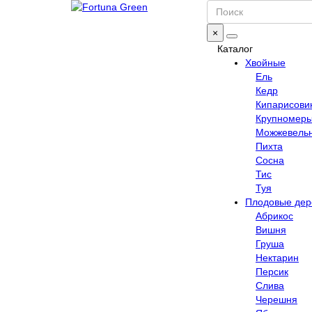
×
Каталог
Хвойные
Ель
Кедр
Кипарисови
Крупномер
Можжевель
Пихта
Сосна
Тис
Туя
Плодовые дер
Абрикос
Вишня
Груша
Нектарин
Персик
Слива
Черешня