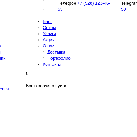
Телефон
+7 (928) 123-46-
Telegra
59
59
Блог
Оптом
Услуги
Акции
к
О нас
ы
Доставка
ник
Портфолио
Контакты
0
Ваша корзина пуста!
евья