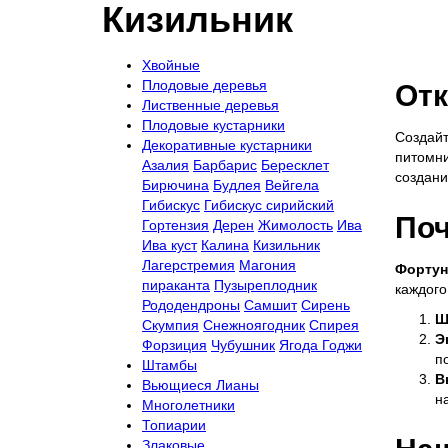
Кизильник
Хвойные
Плодовые деревья
Отк
Лиственные деревья
Плодовые кустарники
Создайт
Декоративные кустарники
питомни
Азалия
Барбарис
Бересклет
создани
Бирючина
Будлея
Вейгела
Гибискус
Гибискус сирийский
Поч
Гортензия
Дерен
Жимолость
Ива
Ива куст
Калина
Кизильник
Лагерстремия
Магония
Фортун
пираканта
Пузыреплодник
каждого
Рододендроны
Самшит
Сирень
Ш
Скумпия
Снежноягодник
Спирея
Э
Форзиция
Чубушник
Ягода Годжи
п
Штамбы
В
Вьющиеся Лианы
н
Многолетники
Топиарии
Злаковые