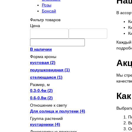
Наш
Розы
Бонсай
В ассо
Фильтр товаров
К
Цена
К
К
Каждый 
подробн
В наличии
Форма кроны
Акц
кустовая
(2)
подушковидная
(1)
Мы стре
стелющаяся
(1)
качеств
Размер, м
0,3-0,4м
(2)
Как
0,6-0,8м
(2)
Отношение к свету
Выбрать
Для солнца и полутени
(4)
П
Группа растений
В
кустарники
(4)
О
Декоративные признаки