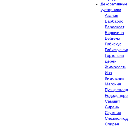
Декоративные
кустарники
Азалия
Барбарис
Бересклет
Бирючина
Вейгела
Гибискус
Гибискус си
Гортензия
Дерен
Жимолость
Ива
Кизильник
Магония
Пузыреплод
Рододендр
Самшит
Сирень
Скумпия
Снежноягод
Спирея