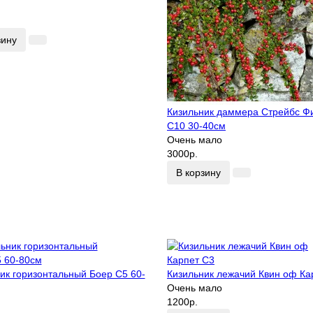
зину
Кизильник даммера Стрейбс Ф
С10 30-40см
Очень мало
3000р.
В корзину
ик горизонтальный Боер С5 60-
Кизильник лежачий Квин оф Ка
Очень мало
1200р.