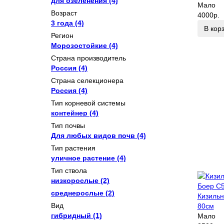
для озеленения
(4)
Мало
Возраст
4000р.
3 года
(4)
В кор
Регион
Морозостойкие
(4)
Страна производитель
Россия
(4)
Страна селекционера
Россия
(4)
Тип корневой системы
контейнер
(4)
Тип почвы
Для любых видов почв
(4)
Тип растения
уличное растение
(4)
Тип ствола
низкорослые
(2)
среднерослые
(2)
Кизильн
Вид
80см
гибридный
(1)
Мало