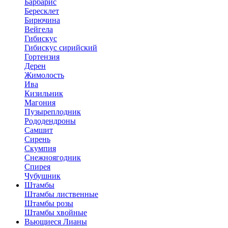
Барбарис
Бересклет
Бирючина
Вейгела
Гибискус
Гибискус сирийский
Гортензия
Дерен
Жимолость
Ива
Кизильник
Магония
Пузыреплодник
Рододендроны
Самшит
Сирень
Скумпия
Снежноягодник
Спирея
Чубушник
Штамбы
Штамбы лиственные
Штамбы розы
Штамбы хвойные
Вьющиеся Лианы