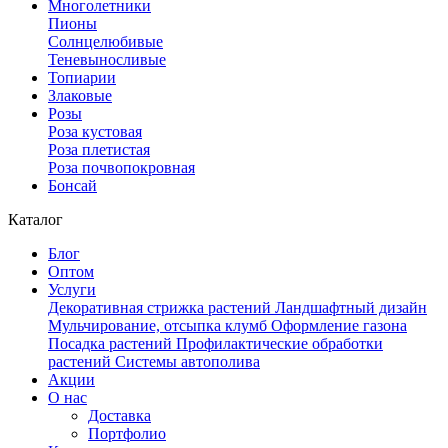
Многолетники
Пионы
Солнцелюбивые
Теневыносливые
Топиарии
Злаковые
Розы
Роза кустовая
Роза плетистая
Роза почвопокровная
Бонсай
Каталог
Блог
Оптом
Услуги
Декоративная стрижка растений
Ландшафтный дизайн
Мульчирование, отсыпка клумб
Оформление газона
Посадка растений
Профилактические обработки
растений
Системы автополива
Акции
О нас
Доставка
Портфолио