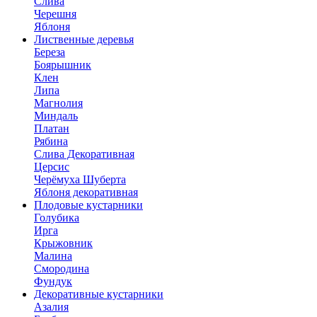
Слива
Черешня
Яблоня
Лиственные деревья
Береза
Боярышник
Клен
Липа
Магнолия
Миндаль
Платан
Рябина
Слива Декоративная
Церсис
Черёмуха Шуберта
Яблоня декоративная
Плодовые кустарники
Голубика
Ирга
Крыжовник
Малина
Смородина
Фундук
Декоративные кустарники
Азалия