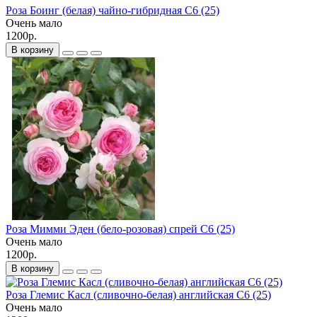
Роза Боинг (белая) чайно-гибридная С6 (25)
Очень мало
1200р.
В корзину
Роза Мимми Эден (бело-розовая) спрей С6 (25)
Очень мало
1200р.
В корзину
Роза Глемис Касл (сливочно-белая) английская С6 (25)
Очень мало