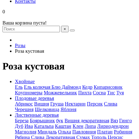
Контакты
0
Ваша корзина пуста!
×
Розы
Роза кустовая
Роза кустовая
Хвойные
Ель
Ель колючая Блю Даймонд
Кедр
Кипарисовик
Крупномеры
Можжевельник
Пихта
Сосна
Тис
Туя
Плодовые деревья
Абрикос
Вишня
Груша
Нектарин
Персик
Слива
Черешня
Шелковица
Яблоня
Лиственные деревья
Береза
Боярышник
бук
Вишня декоративная
Вяз
Гинго
Дуб
Ива
Катальпа
Каштан
Клен
Липа
Лириодендрон
Магнолия
Миндаль
Ольха
Павловния
Платан
Робиния
Рябина
Слива Декоративная
Сумах
Тополь
Церсис