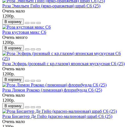
Роза Эмильен Гийо (ярко-оранжевая) шраб С6 (25)
Очень мало
1200р.
В корзину
Роза кустовая микс С6
Очень много
1200р.
В корзину
Роза Эсфирь (розовый с кр.глазом) японская мускусная С6 (25)
Очень мало
1200р.
В корзину
Роза Лимон Рококо (лимонная) флорибунда С6 (25)
Очень мало
1200р.
В корзину
Роза Бисантер Де Гийо (красно-малиновая) шраб С6 (25)
Очень мало
1200р.