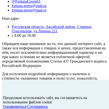
@FortunaGreen61
fortuna.green@mail.ru
fortuna.green@mail.ru
Наш адрес
Ростовская область, Аксайский район, Станица
Ольгинская, ул.Ленина 221
с 8.00 до 18.00
Обращаем ваше внимание на то, что данный интернет-сайт, а
также вся информация о товарах и ценах, предоставленная на
нём, носит исключительно информационный характер и ни
при каких условиях не является публичной офертой,
определяемой положениями Статьи 437 Гражданского кодекса
Российской Федерации.
Для получения подробной информации о наличии и
стоимости указанных товаров и (или) услуг, пожалуйста,
обращайтесь к менеджеру сайта с помощью специальной
формы связи или по телефону
+7 (928) 123-46-59
Продолжая использовать сайт, вы соглашаетесь на
Сайт разработан в
myfbr.ru
использование файлов cookie
Ознакомиться
Соглашаюсь