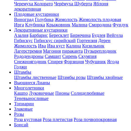
Черемуха Колорато
Черёмуха Шуберта
Яблоня
декоративная
Плодовые кустарники
Виноград
Голубика
Жимолость
Жимолость плодовая
Ирга
Клубника
Крыжовник
Малина
Смородина
Фундук
Декоративные кустарники
Азалия
Барбарис
Бересклет
Бирючина
Будлея
Вейгела
Гибискус
Гибискус сирийский
Гортензия
Дерен
Жимолость
Ива
Ива куст
Калина
Кизильник
Лагерстремия
Магония
пираканта
Пузыреплодник
Рододендроны
Самшит
Сирень
Скумпия
Снежноягодник
Спирея
Форзиция
Чубушник
Ягода
Годжи
Штамбы
Штамбы лиственные
Штамбы розы
Штамбы хвойные
Вьющиеся Лианы
Многолетники
Кашпо
Луковичные
Пионы
Солнцелюбивые
Теневыносливые
Топиарии
Злаковые
Розы
Роза кустовая
Роза плетистая
Роза почвопокровная
Бонсай