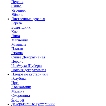
Персик
Слива
Черешня
Яблоня
Лиственные деревья
Береза
Боярышник
Клен
Липа
Магнолия
Миндаль
Платан
Рябина
Слива Декоративная
Церсис
Черёмуха Шуберта
Яблоня декоративная
Плодовые кустарники
Голубика
Ирга
Крыжовник
Малина
Смородина
Фундук
Декоративные кустарники