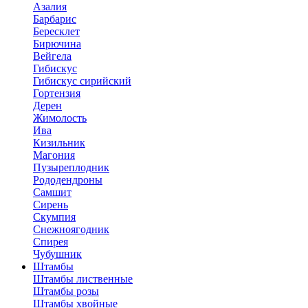
Азалия
Барбарис
Бересклет
Бирючина
Вейгела
Гибискус
Гибискус сирийский
Гортензия
Дерен
Жимолость
Ива
Кизильник
Магония
Пузыреплодник
Рододендроны
Самшит
Сирень
Скумпия
Снежноягодник
Спирея
Чубушник
Штамбы
Штамбы лиственные
Штамбы розы
Штамбы хвойные