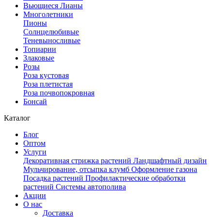
Вьющиеся Лианы
Многолетники
Пионы
Солнцелюбивые
Теневыносливые
Топиарии
Злаковые
Розы
Роза кустовая
Роза плетистая
Роза почвопокровная
Бонсай
Каталог
Блог
Оптом
Услуги
Декоративная стрижка растений
Ландшафтный дизайн
Мульчирование, отсыпка клумб
Оформление газона
Посадка растений
Профилактические обработки
растений
Системы автополива
Акции
О нас
Доставка