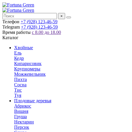
×
Телефон
+7 (928) 123-46-59
Telegram
+7 (928) 123-46-59
Время работы
с 8.00 до 18.00
Каталог
Хвойные
Ель
Кедр
Кипарисовик
Крупномеры
Можжевельник
Пихта
Сосна
Тис
Туя
Плодовые деревья
Абрикос
Вишня
Груша
Нектарин
Персик