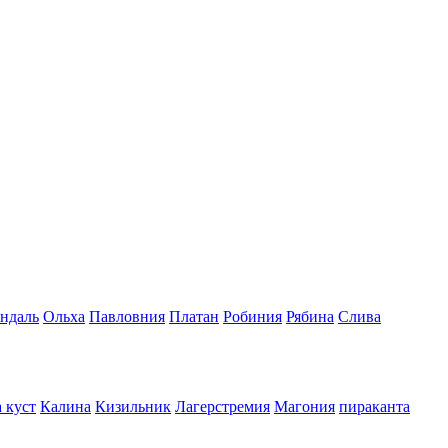
ндаль
Ольха
Павловния
Платан
Робиния
Рябина
Слива
 куст
Калина
Кизильник
Лагерстремия
Магония
пираканта