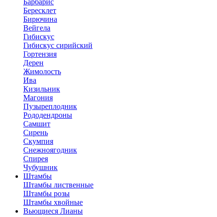
Барбарис
Бересклет
Бирючина
Вейгела
Гибискус
Гибискус сирийский
Гортензия
Дерен
Жимолость
Ива
Кизильник
Магония
Пузыреплодник
Рододендроны
Самшит
Сирень
Скумпия
Снежноягодник
Спирея
Чубушник
Штамбы
Штамбы лиственные
Штамбы розы
Штамбы хвойные
Вьющиеся Лианы