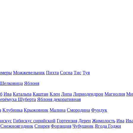
омеры
Можжевельник
Пихта
Сосна
Тис
Туя
Шелковица
Яблоня
б
Ива
Катальпа
Каштан
Клен
Липа
Лириодендрон
Магнолия
Ми
ерёмуха Шуберта
Яблоня декоративная
а
Клубника
Крыжовник
Малина
Смородина
Фундук
искус
Гибискус сирийский
Гортензия
Дерен
Жимолость
Ива
Ива
Снежноягодник
Спирея
Форзиция
Чубушник
Ягода Годжи