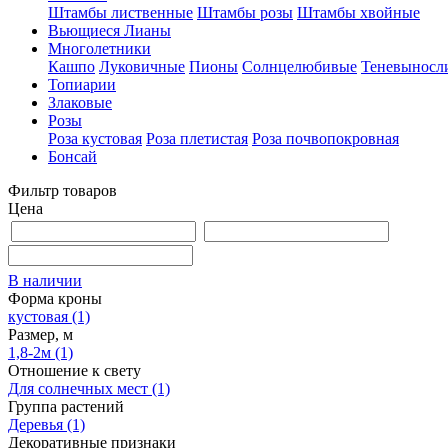
Штамбы лиственные
Штамбы розы
Штамбы хвойные
Вьющиеся Лианы
Многолетники
Кашпо
Луковичные
Пионы
Солнцелюбивые
Теневыносл
Топиарии
Злаковые
Розы
Роза кустовая
Роза плетистая
Роза почвопокровная
Бонсай
Фильтр товаров
Цена
В наличии
Форма кроны
кустовая
(1)
Размер, м
1,8-2м
(1)
Отношение к свету
Для солнечных мест
(1)
Группа растений
Деревья
(1)
Декоративные признаки