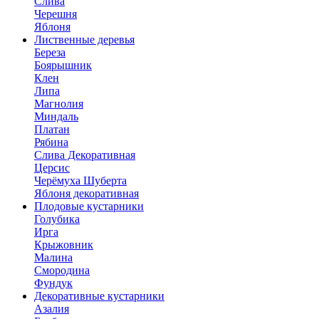
Слива
Черешня
Яблоня
Лиственные деревья
Береза
Боярышник
Клен
Липа
Магнолия
Миндаль
Платан
Рябина
Слива Декоративная
Церсис
Черёмуха Шуберта
Яблоня декоративная
Плодовые кустарники
Голубика
Ирга
Крыжовник
Малина
Смородина
Фундук
Декоративные кустарники
Азалия