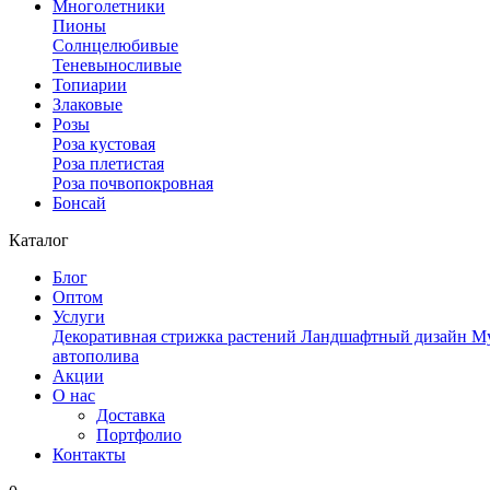
Многолетники
Пионы
Солнцелюбивые
Теневыносливые
Топиарии
Злаковые
Розы
Роза кустовая
Роза плетистая
Роза почвопокровная
Бонсай
Каталог
Блог
Оптом
Услуги
Декоративная стрижка растений
Ландшафтный дизайн
Му
автополива
Акции
О нас
Доставка
Портфолио
Контакты