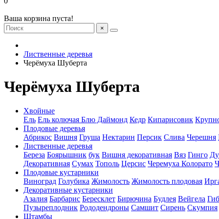
0
Ваша корзина пуста!
×
Лиственные деревья
Черёмуха Шуберта
Черёмуха Шуберта
Хвойные
Ель
Ель колючая Блю Даймонд
Кедр
Кипарисовик
Крупн
Плодовые деревья
Абрикос
Вишня
Груша
Нектарин
Персик
Слива
Черешня
Лиственные деревья
Береза
Боярышник
бук
Вишня декоративная
Вяз
Гинго
Ду
Декоративная
Сумах
Тополь
Церсис
Черемуха Колорато
Ч
Плодовые кустарники
Виноград
Голубика
Жимолость
Жимолость плодовая
Ирг
Декоративные кустарники
Азалия
Барбарис
Бересклет
Бирючина
Будлея
Вейгела
Гиб
Пузыреплодник
Рододендроны
Самшит
Сирень
Скумпия
Штамбы