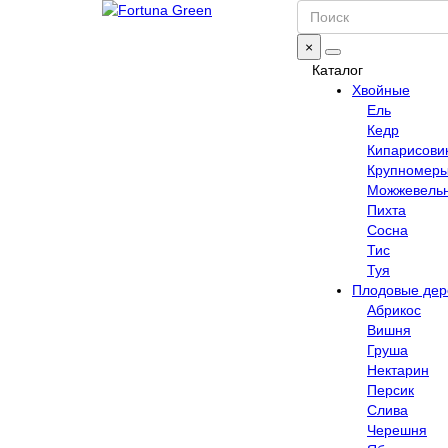
×
Каталог
Хвойные
Ель
Кедр
Кипарисови
Крупномер
Можжевель
Пихта
Сосна
Тис
Туя
Плодовые дер
Абрикос
Вишня
Груша
Нектарин
Персик
Слива
Черешня