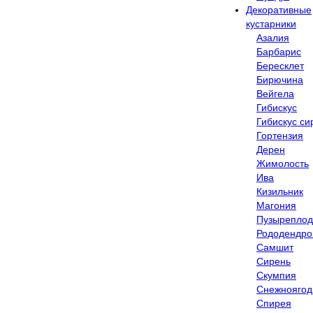
Декоративные
кустарники
Азалия
Барбарис
Бересклет
Бирючина
Вейгела
Гибискус
Гибискус си
Гортензия
Дерен
Жимолость
Ива
Кизильник
Магония
Пузыреплод
Рододендр
Самшит
Сирень
Скумпия
Снежноягод
Спирея