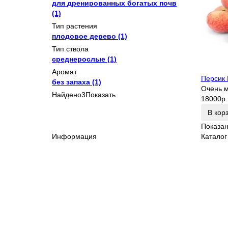
для дренированных богатых почв
(1)
Тип растения
плодовое дерево
(1)
Тип ствола
среднерослые
(1)
Аромат
Персик 
без запаха
(1)
Очень 
Найдено
3
Показать
18000р.
В кор
Показано
Информация
Каталог