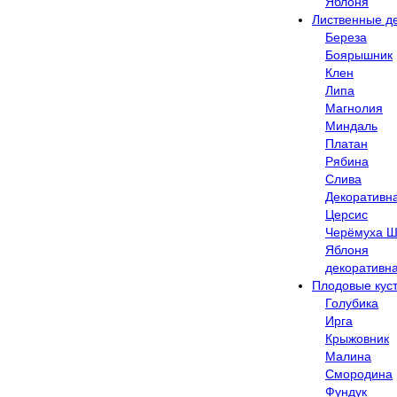
Яблоня
Лиственные д
Береза
Боярышник
Клен
Липа
Магнолия
Миндаль
Платан
Рябина
Слива
Декоративн
Церсис
Черёмуха Ш
Яблоня
декоративн
Плодовые кус
Голубика
Ирга
Крыжовник
Малина
Смородина
Фундук