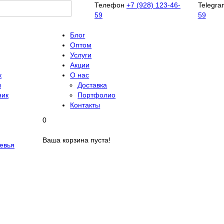
Телефон
+7 (928) 123-46-
Telegra
59
59
Блог
Оптом
Услуги
Акции
к
О нас
ы
Доставка
ник
Портфолио
Контакты
0
Ваша корзина пуста!
евья