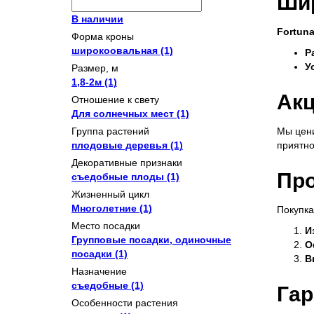
Шир
В наличии
Fortuna
Форма кроны
широкоовальная
(1)
Р
У
Размер, м
1,8-2м
(1)
Акц
Отношение к свету
Для солнечных мест
(1)
Группа растений
Мы цени
плодовые деревья
(1)
приятно
Декоративные признаки
Про
съедобные плоды
(1)
Жизненный цикл
Многолетние
(1)
Покупка
Место посадки
И
Групповые посадки, одиночные
О
посадки
(1)
В
Назначение
съедобные
(1)
Гар
Особенности растения