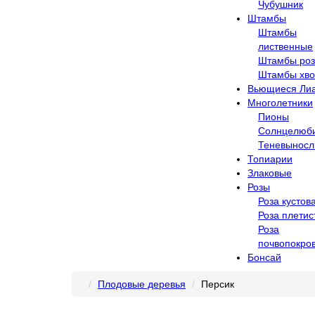
Чубушник
Штамбы
Штамбы
лиственные
Штамбы ро
Штамбы хв
Вьющиеся Ли
Многолетники
Пионы
Солнцелюб
Теневыносл
Топиарии
Злаковые
Розы
Роза кустов
Роза плетис
Роза
почвопокро
Бонсай
Плодовые деревья
Персик