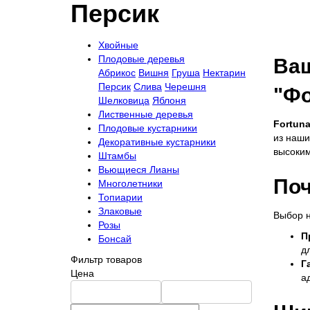
Персик
Хвойные
Плодовые деревья
Ваш
Абрикос
Вишня
Груша
Нектарин
Персик
Слива
Черешня
"Фо
Шелковица
Яблоня
Лиственные деревья
Fortun
Плодовые кустарники
из наши
Декоративные кустарники
высоким
Штамбы
Вьющиеся Лианы
Поч
Многолетники
Топиарии
Злаковые
Выбор н
Розы
П
Бонсай
д
Фильтр товаров
Г
Цена
а