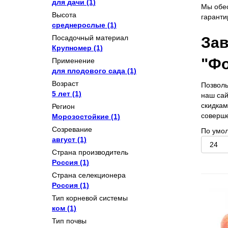
для дачи
(1)
Мы обес
Высота
гаранти
среднерослые
(1)
Посадочный материал
Зав
Крупномер
(1)
"Фо
Применение
для плодового сада
(1)
Возраст
Позволь
5 лет
(1)
наш сай
скидкам
Регион
соверше
Морозостойкие
(1)
Созревание
По умо
август
(1)
Страна производитель
Россия
(1)
Страна селекционера
Россия
(1)
Тип корневой системы
ком
(1)
Тип почвы