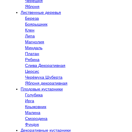
Черешня
Яблоня
Лиственные деревья
Береза
Боярышник
Клен
Липа
Магнолия
Миндаль
Платан
Рябина
Слива Декоративная
Церсис
Черёмуха Шуберта
Яблоня декоративная
Плодовые кустарники
Голубика
Ирга
Крыжовник
Малина
Смородина
Фундук
Декоративные кустарники