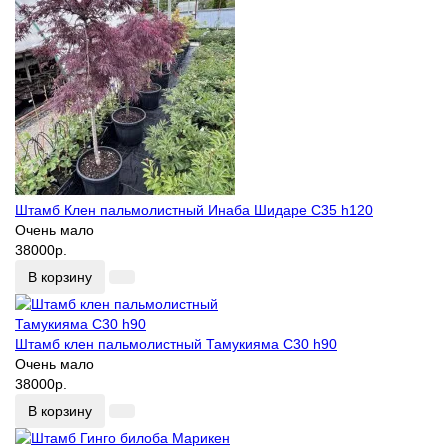
Штамб Клен пальмолистный Инаба Шидаре С35 h120
Очень мало
38000р.
В корзину
Штамб клен пальмолистный Тамукияма С30 h90
Очень мало
38000р.
В корзину