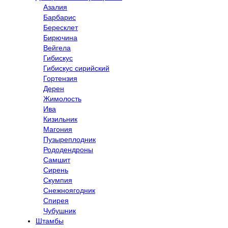
Азалия
Барбарис
Бересклет
Бирючина
Вейгела
Гибискус
Гибискус сирийский
Гортензия
Дерен
Жимолость
Ива
Кизильник
Магония
Пузыреплодник
Рододендроны
Самшит
Сирень
Скумпия
Снежноягодник
Спирея
Чубушник
Штамбы