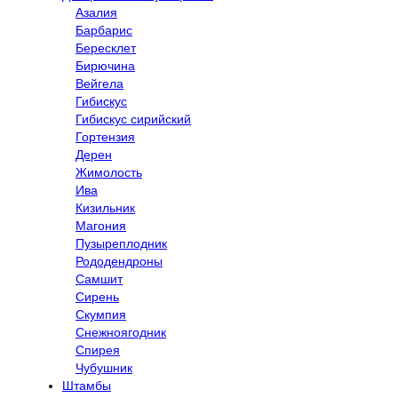
Азалия
Барбарис
Бересклет
Бирючина
Вейгела
Гибискус
Гибискус сирийский
Гортензия
Дерен
Жимолость
Ива
Кизильник
Магония
Пузыреплодник
Рододендроны
Самшит
Сирень
Скумпия
Снежноягодник
Спирея
Чубушник
Штамбы