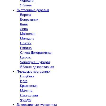
Черешня
Яблоня
Лиственные деревья
Береза
Боярышник
Клен
Липа
Магнолия
Миндаль
Платан
Рябина
Слива Декоративная
Церсис
Черёмуха Шуберта
Яблоня декоративная
Плодовые кустарники
Голубика
Ирга
Крыжовник
Малина
Смородина
Фундук
Декоративные кустарники